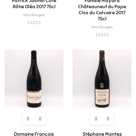
Patrick Jasmin Côte
Famille Mayard
Rôtie Oléa 2017 75cl
Châteauneuf du Pape
Clos du Calvaire 2017
Vins Rouges
75cl
Vins Rouges
Domaine François
Stéphane Montez