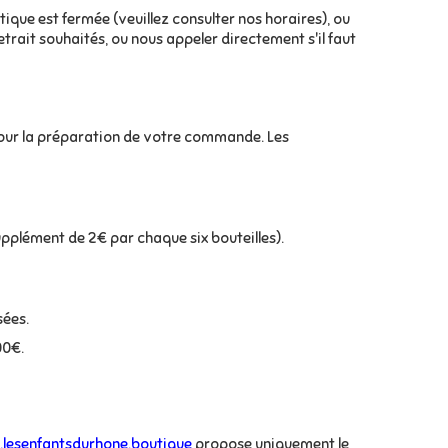
que est fermée (veuillez consulter nos horaires), ou
retrait souhaités, ou nous appeler directement s'il faut
pour la préparation de votre commande. Les
pplément de 2€ par chaque six bouteilles).
sées.
00€.
lesenfantsdurhone.boutique
propose uniquement le