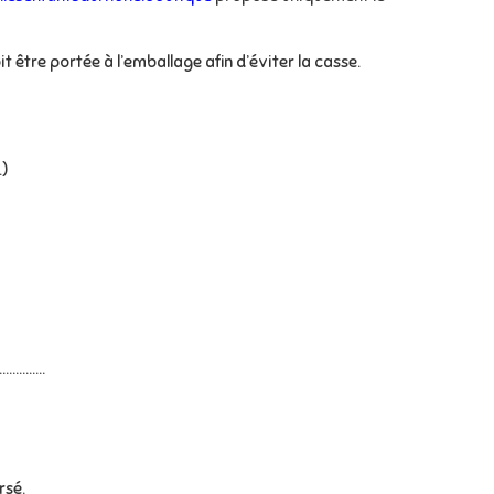
 être portée à l’emballage afin d’éviter la casse.
.)
........
rsé.