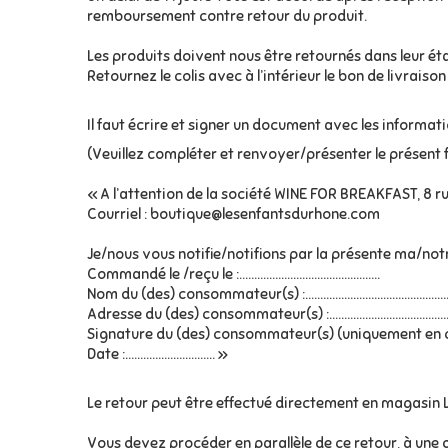
remboursement contre retour du produit.
Les produits doivent nous être retournés dans leur éta
Retournez le colis avec à l’intérieur le bon de livra
Il faut écrire et signer un document avec les informa
(Veuillez compléter et renvoyer/présenter le présent 
« A l’attention de la société WINE FOR BREAKFAST, 8 
Courriel : boutique@lesenfantsdurhone.com
Je/nous vous notifie/notifions par la présente ma/notr
Commandé le /reçu le :...............................................
Nom du (des) consommateur(s) :................................................
Adresse du (des) consommateur(s) :..........................................
Signature du (des) consommateur(s) (uniquement en cas de notifi
Date :.............................. »
Le retour peut être effectué directement en magasin L
Vous devez procéder en parallèle de ce retour, à une