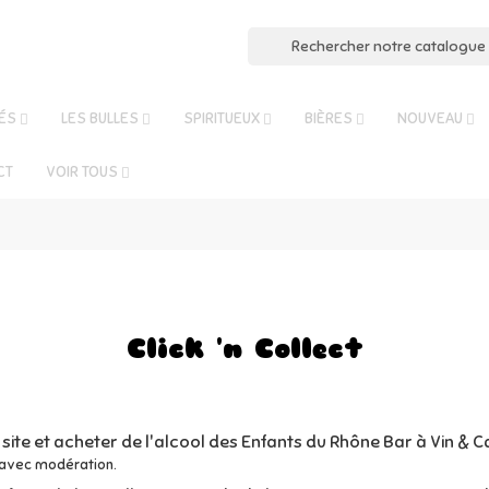
ÉS
LES BULLES
SPIRITUEUX
BIÈRES
NOUVEAU
CT
VOIR TOUS
Click 'n Collect
 site et acheter de l'alcool des Enfants du Rhône Bar à Vin & 
 avec modération.