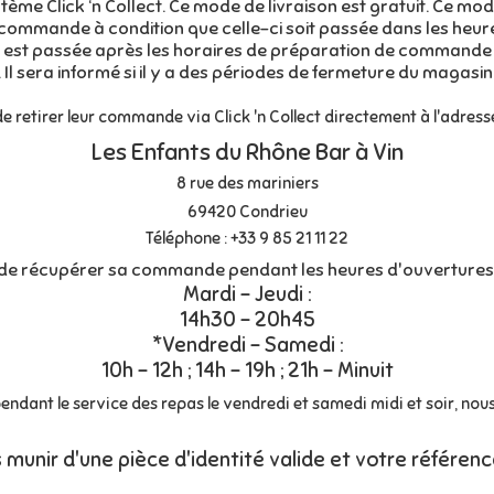
me Click ‘n Collect. Ce mode de livraison est gratuit. Ce mode
commande à condition que celle-ci soit passée dans les heu
 est passée après les horaires de préparation de commande fix
 Il sera informé si il y a des périodes de fermeture du magasin
retirer leur commande via Click 'n Collect directement à l'adresse
Les Enfants du Rhône Bar à Vin
8 rue des mariniers
69420 Condrieu
Téléphone :
+33 9 85 21 11 22
é de récupérer sa commande pendant les heures d'ouvertures 
Mardi - Jeudi :
14h30 - 20h45
*Vendredi - Samedi :
10h - 12h ; 14h - 19h ; 21h - Minuit
is pendant le service des repas le vendredi et samedi midi et soir, 
s munir d'une pièce d'identité valide et votre référ