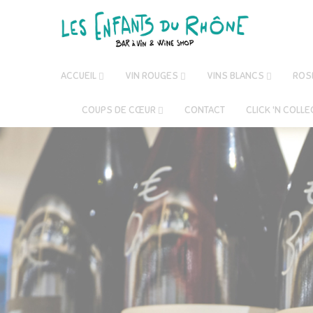
ACCUEIL
VIN ROUGES
VINS BLANCS
ROS
COUPS DE CŒUR
CONTACT
CLICK 'N COLLE