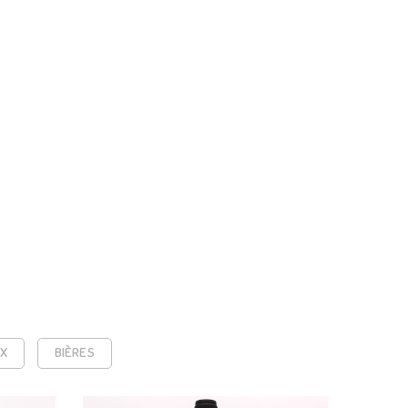
UX
BIÈRES