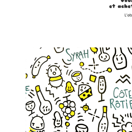
Vou
et ache
L'a