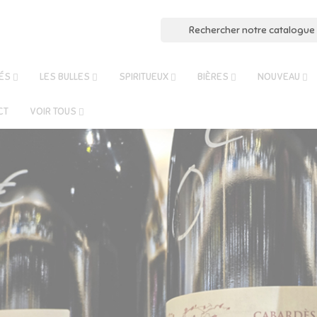
ÉS
LES BULLES
SPIRITUEUX
BIÈRES
NOUVEAU
CT
VOIR TOUS