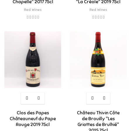
Chapelle" 2017 75cl
"La Créole" 2019 75cl
Red Wines
Red Wines
Clos des Papes
Château Thivin Côte
Châteauneuf du Pape
de Brouilly "Les
Rouge 2019 75cl
Griottes de Brulhié"
2015 75cl