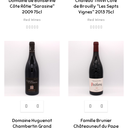
Domaine de Bonserine
Château Thivin Côte
Côte Rôtie "Sarasine"
de Brouilly "Les Septs
2009 75cl
Vignes" 2013 75cl
Red Wines
Red Wines
Domaine Huguenot
Famille Brunier
Chambertin Grand
Châteauneuf du Pape